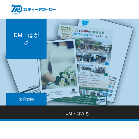
DM・はが
き
製品案内
DM・はがき