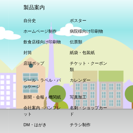
製品案内
自分史
ポスター
ホームページ制作
病院様向け印刷物
飲食店様向け印刷物
伝票類
封筒
紙袋・包装紙
店頭ポップ
チケット・クーポン
類
シール・ラベル・パ
カレンダー
ッケージ
新聞・会報・機関紙
写真加工
会社案内・パンフレ
名刺・ショップカー
ット
ド
DM・はがき
チラシ制作